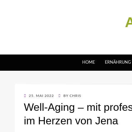
A
HOME
ERNÄHRUNG
POSTED
25. MAI 2022
BY
CHRIS
ON
Well-Aging – mit profes
im Herzen von Jena